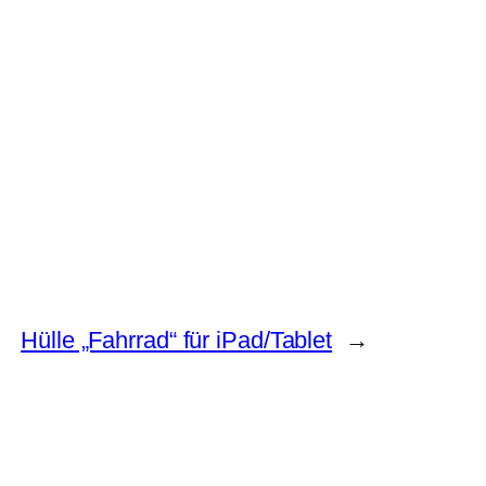
tergeklappte Lasche
Hülle „Fahrrad“ für iPad/Tablet
→