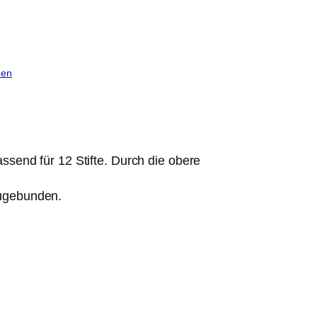
hen
assend für 12 Stifte. Durch die obere
zugebunden.
Innenfächer