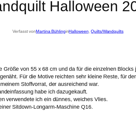
ndquilt Halloween 2
Verfasst von
Martina Bühling
in
Halloween
, 
Quilts/Wandquilts
Größe von 55 x 68 cm und da für die einzelnen Blocks je
genäht. Für die Motive reichten sehr kleine Reste, für de
 meinem Stoffvorrat, der ausreichend war.
Randeinfassung habe ich dazugekauft.
en verwendete ich ein dünnes, weiches Vlies.
meiner Sitdown-Longarm-Maschine Q16.